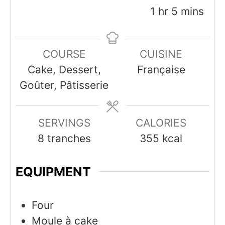
hour
minutes
1
hr
5
mins
COURSE
CUISINE
Cake, Dessert,
Française
Goûter, Pâtisserie
SERVINGS
CALORIES
8
tranches
355
kcal
EQUIPMENT
Four
Moule à cake