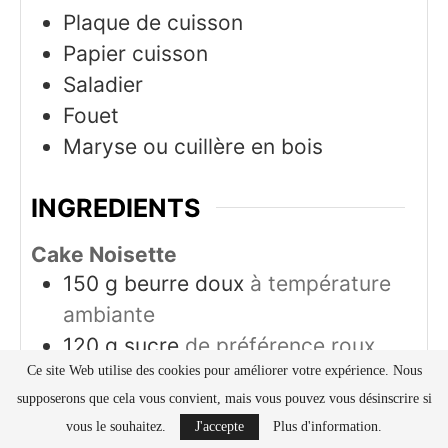
Plaque de cuisson
Papier cuisson
Saladier
Fouet
Maryse ou cuillère en bois
INGREDIENTS
Cake Noisette
150
g
beurre doux
à température
ambiante
120
g
sucre
de préférence roux
Ce site Web utilise des cookies pour améliorer votre expérience. Nous
mais possible avec du sucre blanc
supposerons que cela vous convient, mais vous pouvez vous désinscrire si
3
œufs
vous le souhaitez.
J'accepte
Plus d'information.
200
g
farine