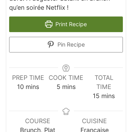
qu’en soirée Netflix !
Print Recipe
Pin Recipe
PREP TIME
COOK TIME
TOTAL
minutes
minutes
10
mins
5
mins
TIME
minutes
15
mins
COURSE
CUISINE
Brunch, Plat
Française