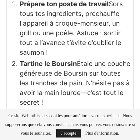
Prépare ton poste de travail
Sors
tous tes ingrédients, préchauffe
l'appareil à croque-monsieur, un
grill ou une poêle. Astuce : sortir
tout à l’avance t’évite d’oublier le
saumon !
Tartine le Boursin
Étale une couche
généreuse de Boursin sur toutes
les tranches de pain. N’hésite pas à
avoir la main lourde—c’est tout le
secret !
Ajoute le saumon
Répartis les
Ce site Web utilise des cookies pour améliorer votre expérience. Nous
tranches de saumon fumé sur deux
supposerons que cela vous convient, mais vous pouvez vous désinscrire si
des tranches de pain. Déchire un
vous le souhaitez.
J'accepte
Plus d'information.