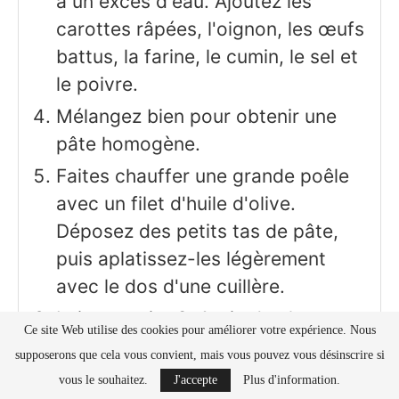
a un excès d'eau. Ajoutez les
carottes râpées, l'oignon, les œufs
battus, la farine, le cumin, le sel et
le poivre.
Mélangez bien pour obtenir une
pâte homogène.
Faites chauffer une grande poêle
avec un filet d'huile d'olive.
Déposez des petits tas de pâte,
puis aplatissez-les légèrement
avec le dos d'une cuillère.
Laissez cuire 3-4 min de chaque
Ce site Web utilise des cookies pour améliorer votre expérience. Nous
côté, jusqu'à ce que les galettes
supposerons que cela vous convient, mais vous pouvez vous désinscrire si
soient bien dorées et
vous le souhaitez.
J'accepte
Plus d'information.