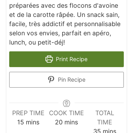
préparées avec des flocons d'avoine
et de la carotte râpée. Un snack sain,
facile, très addictif et personnalisable
selon vos envies, parfait en apéro,
lunch, ou petit-déj!
Print Recipe
Pin Recipe
PREP TIME
COOK TIME
TOTAL
minutes
minutes
15
mins
20
mins
TIME
minutes
35
mins