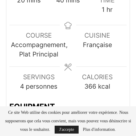
20
mins
40
mins
TIME
hour
1
hr
COURSE
CUISINE
Accompagnement,
Française
Plat Principal
SERVINGS
CALORIES
4
personnes
366
kcal
EQUIPMENT
Ce site Web utilise des cookies pour améliorer votre expérience. Nous
supposerons que cela vous convient, mais vous pouvez vous désinscrire si
Plat à gratin
vous le souhaitez.
J'accepte
Plus d'information.