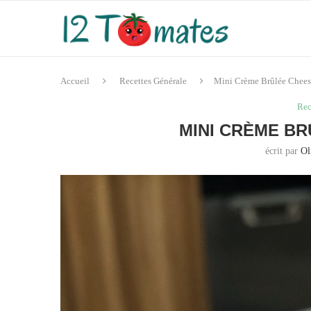
Accueil
Recettes Générale
Mini Crème Brûlée Chees
Rec
MINI CRÈME B
écrit par
Ol