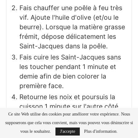
Fais chauffer une poêle à feu très
vif. Ajoute l'huile d'olive (et/ou le
beurre). Lorsque la matière grasse
frémit, dépose délicatement les
Saint-Jacques dans la poêle.
Fais cuire les Saint-Jacques sans
les toucher pendant 1 minute et
demie afin de bien colorer la
première face.
Retourne les noix et poursuis la
cuisson 1 minute sur l'autre côté
Ce site Web utilise des cookies pour améliorer votre expérience. Nous
pour obtenir une belle coloration
supposerons que cela vous convient, mais vous pouvez vous désinscrire si
dorée, mais une chair encore
vous le souhaitez.
J'accepte
Plus d'information.
tendre à l'intérieur.