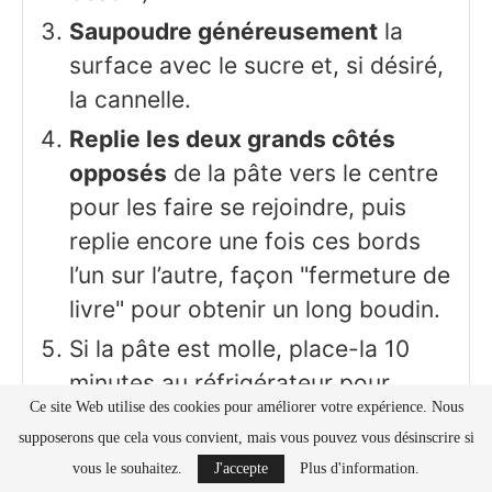
Saupoudre généreusement
la
surface avec le sucre et, si désiré,
la cannelle.
Replie les deux grands côtés
opposés
de la pâte vers le centre
pour les faire se rejoindre, puis
replie encore une fois ces bords
l’un sur l’autre, façon "fermeture de
livre" pour obtenir un long boudin.
Si la pâte est molle, place-la 10
minutes au réfrigérateur pour
Ce site Web utilise des cookies pour améliorer votre expérience. Nous
qu’elle se raffermisse.
supposerons que cela vous convient, mais vous pouvez vous désinscrire si
Coupe des tranches
d’environ 1
vous le souhaitez.
J'accepte
Plus d'information.
cm d’épaisseur à l’aide d’un