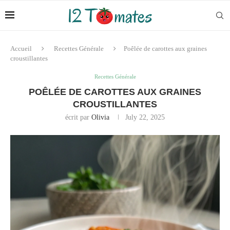
Accueil
Recettes Générale
Poêlée de carottes aux graines
croustillantes
Recettes Générale
POÊLÉE DE CAROTTES AUX GRAINES
CROUSTILLANTES
écrit par
Olivia
July 22, 2025