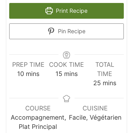
Print Recipe
Pin Recipe
PREP TIME
COOK TIME
TOTAL
minutes
minutes
10
mins
15
mins
TIME
minutes
25
mins
COURSE
CUISINE
Accompagnement,
Facile, Végétarien
Plat Principal