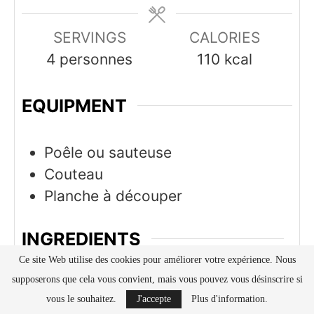
SERVINGS
CALORIES
4
personnes
110
kcal
EQUIPMENT
Poêle ou sauteuse
Couteau
Planche à découper
INGREDIENTS
Ce site Web utilise des cookies pour améliorer votre expérience. Nous
Poêlée de carottes
supposerons que cela vous convient, mais vous pouvez vous désinscrire si
6
carottes
bio si possible
vous le souhaitez.
J'accepte
Plus d'information.
2
cuillères à soupe
huile d'olive
de