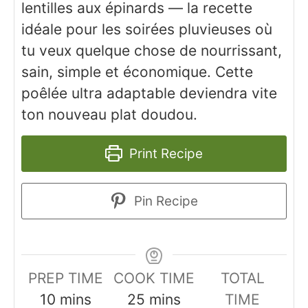
lentilles aux épinards — la recette
idéale pour les soirées pluvieuses où
tu veux quelque chose de nourrissant,
sain, simple et économique. Cette
poêlée ultra adaptable deviendra vite
ton nouveau plat doudou.
Print Recipe
Pin Recipe
PREP TIME
COOK TIME
TOTAL
minutes
minutes
10
mins
25
mins
TIME