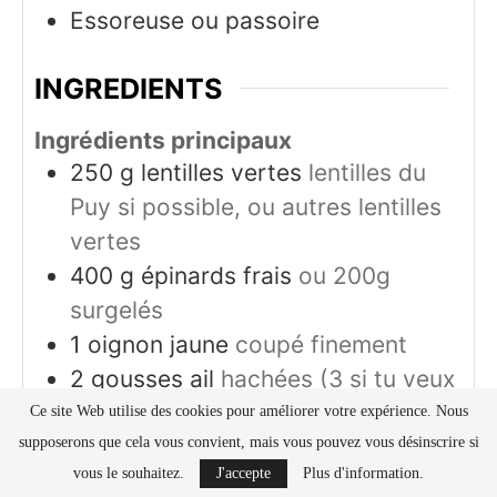
Essoreuse ou passoire
INGREDIENTS
Ingrédients principaux
250
g
lentilles vertes
lentilles du
Puy si possible, ou autres lentilles
vertes
400
g
épinards frais
ou 200g
surgelés
1
oignon jaune
coupé finement
2
gousses
ail
hachées (3 si tu veux
plus corsé)
Ce site Web utilise des cookies pour améliorer votre expérience. Nous
1
c. à café
cumin
supposerons que cela vous convient, mais vous pouvez vous désinscrire si
vous le souhaitez.
J'accepte
Plus d'information.
1
c. à café
paprika fumé