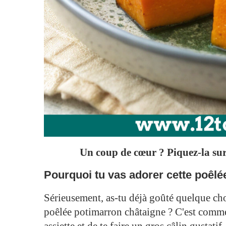
Un coup de cœur ? Piquez-la sur 
Pourquoi tu vas adorer cette poêlé
Sérieusement, as-tu déjà goûté quelque c
poêlée potimarron châtaigne ? C'est comme 
assiette et de te faire un gros câlin gusta