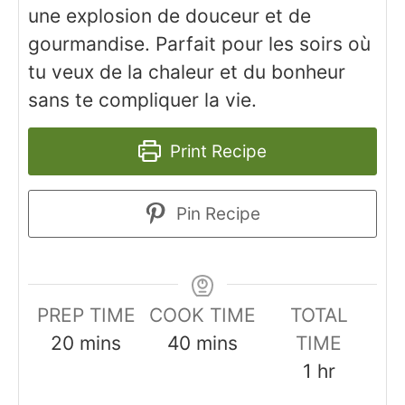
une explosion de douceur et de
gourmandise. Parfait pour les soirs où
tu veux de la chaleur et du bonheur
sans te compliquer la vie.
Print Recipe
Pin Recipe
PREP TIME
COOK TIME
TOTAL
minutes
minutes
20
mins
40
mins
TIME
hour
1
hr