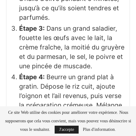
jusqu’à ce qu’ils soient tendres et
parfumés.
Étape 3:
Dans un grand saladier,
fouette les œufs avec le lait, la
crème fraîche, la moitié du gruyère
et du parmesan, le sel, le poivre et
une pincée de muscade.
Étape 4:
Beurre un grand plat à
gratin. Dépose le riz cuit, ajoute
l’oignon et l’ail revenus, puis verse
la préparation crémeuse. Mélange
Ce site Web utilise des cookies pour améliorer votre expérience. Nous
délicatement pour bien imprégner
supposerons que cela vous convient, mais vous pouvez vous désinscrire si
le riz.
vous le souhaitez.
J'accepte
Plus d'information.
Étape 5:
Saupoudre le reste de