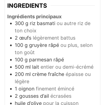
INGREDIENTS
Ingrédients principaux
300
g
riz basmati
ou autre riz de
ton choix
2
œufs
légèrement battus
100
g
gruyère râpé
ou plus, selon
ton goût
100
g
parmesan râpé
500
ml
lait
entier ou demi-écrémé
200
ml
crème fraîche
épaisse ou
légère
1
oignon
finement émincé
2
gousses d’ail
écrasées
huile d’olive
pour la cuisson