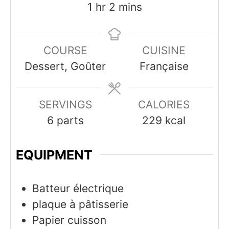
hour
minutes
1
hr
2
mins
COURSE
CUISINE
Dessert, Goûter
Française
SERVINGS
CALORIES
6
parts
229
kcal
EQUIPMENT
Batteur électrique
plaque à pâtisserie
Papier cuisson