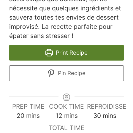
nécessite que quelques ingrédients et
sauvera toutes tes envies de dessert
improvisé. La recette parfaite pour
épater sans stresser !
Print Recipe
Pin Recipe
PREP TIME
COOK TIME
REFROIDISSE
minutes
minutes
minutes
20
mins
12
mins
30
mins
TOTAL TIME