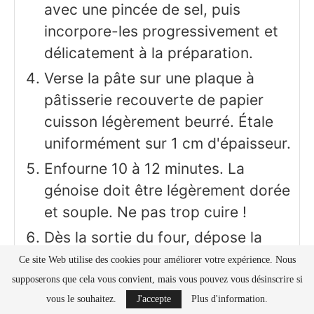
avec une pincée de sel, puis
incorpore-les progressivement et
délicatement à la préparation.
Verse la pâte sur une plaque à
pâtisserie recouverte de papier
cuisson légèrement beurré. Étale
uniformément sur 1 cm d'épaisseur.
Enfourne 10 à 12 minutes. La
génoise doit être légèrement dorée
et souple. Ne pas trop cuire !
Dès la sortie du four, dépose la
génoise sur un torchon propre
Ce site Web utilise des cookies pour améliorer votre expérience. Nous
saupoudré de sucre glace. Retire
supposerons que cela vous convient, mais vous pouvez vous désinscrire si
délicatement le papier cuisson.
vous le souhaitez.
J'accepte
Plus d'information.