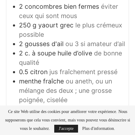
2
concombres bien fermes
éviter
ceux qui sont mous
250
g
yaourt grec
le plus crémeux
possible
2
gousses d'ail
ou 3 si amateur d’ail
2
c. à soupe
huile d’olive
de bonne
qualité
0.5
citron
jus fraîchement pressé
menthe fraîche
ou aneth, ou un
mélange des deux ; une grosse
poignée, ciselée
sel et poivre noir fraîchement
Ce site Web utilise des cookies pour améliorer votre expérience. Nous
moulu
au goût
supposerons que cela vous convient, mais vous pouvez vous désinscrire si
vous le souhaitez.
J'accepte
Plus d'information.
Optionnel et variantes