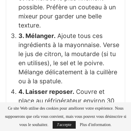
possible. Préfère un couteau à un
mixeur pour garder une belle
texture.
3. Mélanger.
Ajoute tous ces
ingrédients à la mayonnaise. Verse
le jus de citron, la moutarde (si tu
en utilises), le sel et le poivre.
Mélange délicatement à la cuillère
ou à la spatule.
4. Laisser reposer.
Couvre et
place au réfrigérateur environ 30
minutes pour que toutes les
Ce site Web utilise des cookies pour améliorer votre expérience. Nous
supposerons que cela vous convient, mais vous pouvez vous désinscrire si
saveurs se développent.
vous le souhaitez.
J'accepte
Plus d'information.