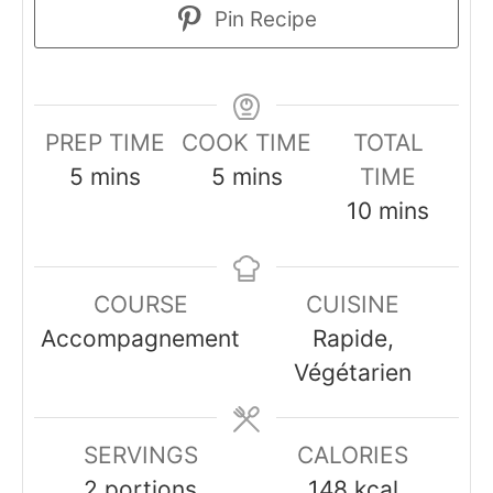
Pin Recipe
PREP TIME
COOK TIME
TOTAL
minutes
minutes
5
mins
5
mins
TIME
minutes
10
mins
COURSE
CUISINE
Accompagnement
Rapide,
Végétarien
SERVINGS
CALORIES
2
portions
148
kcal