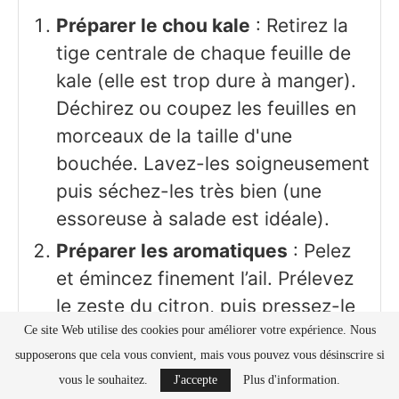
Préparer le chou kale
: Retirez la
tige centrale de chaque feuille de
kale (elle est trop dure à manger).
Déchirez ou coupez les feuilles en
morceaux de la taille d'une
bouchée. Lavez-les soigneusement
puis séchez-les très bien (une
essoreuse à salade est idéale).
Préparer les aromatiques
: Pelez
et émincez finement l’ail. Prélevez
le zeste du citron, puis pressez-le
pour récupérer son jus.
Ce site Web utilise des cookies pour améliorer votre expérience. Nous
supposerons que cela vous convient, mais vous pouvez vous désinscrire si
Faire sauter
: Dans une grande
vous le souhaitez.
J'accepte
Plus d'information.
poêle, chauffez l'huile d'olive à feu