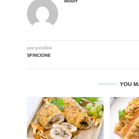
MIARY
post précédent
SFINCIONE
YOU M