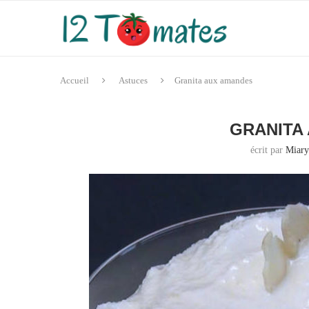
Accueil
Astuces
Granita aux amandes
GRANITA
écrit par
Miar